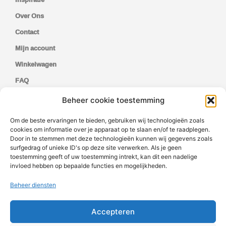
Over Ons
Contact
Mijn account
Winkelwagen
FAQ
Privacy Policy
Beheer cookie toestemming
Cookiebeleid
Om de beste ervaringen te bieden, gebruiken wij technologieën zoals
cookies om informatie over je apparaat op te slaan en/of te raadplegen.
Door in te stemmen met deze technologieën kunnen wij gegevens zoals
Aanmelden voor onze nieuwsbrief
surfgedrag of unieke ID's op deze site verwerken. Als je geen
toestemming geeft of uw toestemming intrekt, kan dit een nadelige
invloed hebben op bepaalde functies en mogelijkheden.
Beheer diensten
Accepteren
AANMELDEN